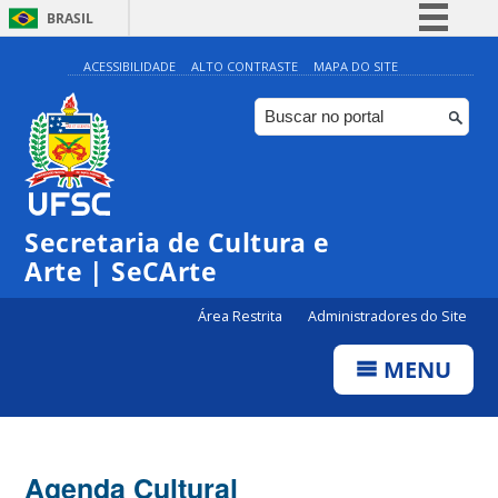
BRASIL
Simplifique!
ACESSIBILIDADE
ALTO CONTRASTE
MAPA DO SITE
Comunica BR
Participe
Acesso à informação
Legislação
Secretaria de Cultura e
Canais
Arte | SeCArte
Área Restrita
Administradores do Site
MENU
Agenda Cultural