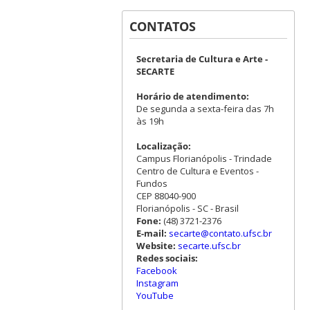
CONTATOS
Secretaria de Cultura e Arte -
SECARTE
Horário de atendimento:
De segunda a sexta-feira das 7h
às 19h
Localização:
Campus Florianópolis - Trindade
Centro de Cultura e Eventos -
Fundos
CEP 88040-900
Florianópolis - SC - Brasil
Fone:
(48) 3721-2376
E-mail:
secarte@contato.ufsc.br
Website:
secarte.ufsc.br
Redes sociais:
Facebook
Instagram
YouTube