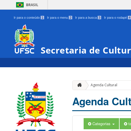
BRASIL
Ir para o conteúdo
1
Ir para o menu
2
Ir para a busca
3
Ir para o rodapé
4
Secretaria de Cultu
Agenda Cultural
Agenda Cult
Categorias
t