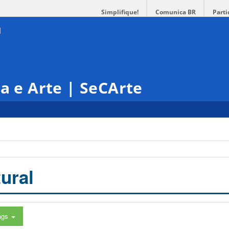
Simplifique!
Comunica BR
Parti
ra e Arte | SeCArte
ural
ags