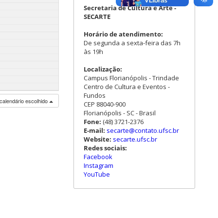
Secretaria de Cultura e Arte -
SECARTE
Horário de atendimento:
De segunda a sexta-feira das 7h
às 19h
Localização:
Campus Florianópolis - Trindade
Centro de Cultura e Eventos -
Fundos
calendário escolhido
CEP 88040-900
Florianópolis - SC - Brasil
Fone:
(48) 3721-2376
E-mail:
secarte@contato.ufsc.br
Website:
secarte.ufsc.br
Redes sociais:
Facebook
Instagram
YouTube