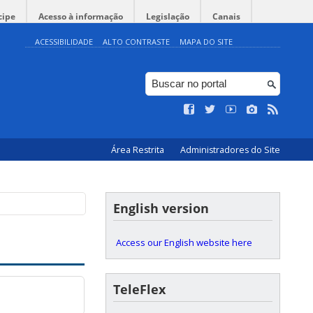
cipe
Acesso à informação
Legislação
Canais
ACESSIBILIDADE
ALTO CONTRASTE
MAPA DO SITE
Área Restrita
Administradores do Site
English version
Access our English website here
TeleFlex