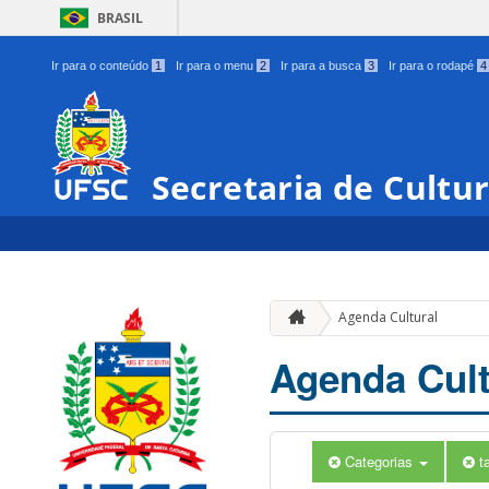
BRASIL
Ir para o conteúdo
1
Ir para o menu
2
Ir para a busca
3
Ir para o rodapé
4
Secretaria de Cultu
Agenda Cultural
Agenda Cult
Categorias
t