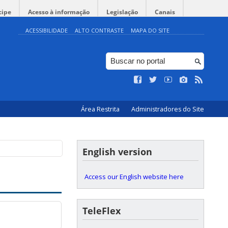
cipe
Acesso à informação
Legislação
Canais
ACESSIBILIDADE
ALTO CONTRASTE
MAPA DO SITE
Área Restrita
Administradores do Site
English version
Access our English website here
TeleFlex