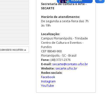
Secretaria de Cultura e Arte -
SECARTE
Horário de atendimento:
De segunda a sexta-feira das 7h
às 19h
Localização:
Campus Florianópolis - Trindade
Centro de Cultura e Eventos -
Fundos
calendário escolhido
CEP 88040-900
Florianópolis - SC - Brasil
Fone:
(48) 3721-2376
E-mail:
secarte@contato.ufsc.br
Website:
secarte.ufsc.br
Redes sociais:
Facebook
Instagram
YouTube