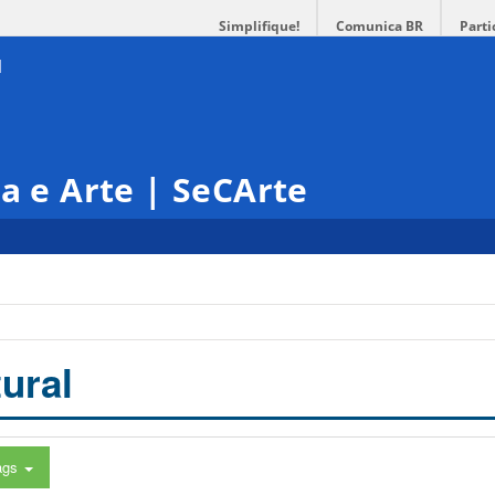
Simplifique!
Comunica BR
Parti
ra e Arte | SeCArte
ural
ags