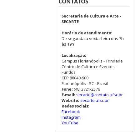
CONTATOS
Secretaria de Cultura e Arte -
SECARTE
Horário de atendimento:
De segunda a sexta-feira das 7h
às 19h
Localização:
Campus Florianópolis - Trindade
Centro de Cultura e Eventos -
Fundos
CEP 88040-900
Florianópolis - SC - Brasil
Fone:
(48) 3721-2376
E-mail:
secarte@contato.ufsc.br
Website:
secarte.ufsc.br
Redes sociais:
Facebook
Instagram
YouTube