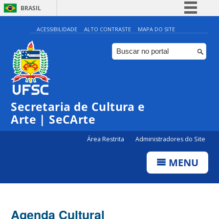
BRASIL
Simplifique!
ACESSIBILIDADE
ALTO CONTRASTE
MAPA DO SITE
Comunica BR
Participe
Acesso à informação
0:00
Legislação
Secretaria de Cultura e
1:00
Canais
Arte | SeCArte
2:00
Área Restrita
Administradores do Site
MENU
3:00
4:00
Agenda Cultural