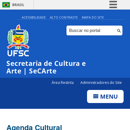
BRASIL
Simplifique!
ACESSIBILIDADE
ALTO CONTRASTE
MAPA DO SITE
Comunica BR
Participe
Acesso à informação
Legislação
Secretaria de Cultura e
Canais
Arte | SeCArte
Área Restrita
Administradores do Site
MENU
Agenda Cultural