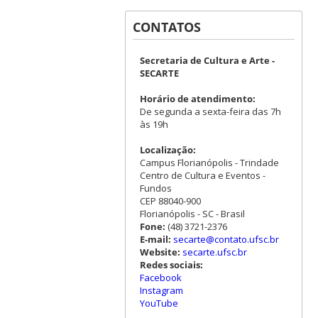
CONTATOS
Secretaria de Cultura e Arte -
SECARTE
Horário de atendimento:
De segunda a sexta-feira das 7h
às 19h
Localização:
Campus Florianópolis - Trindade
Centro de Cultura e Eventos -
Fundos
CEP 88040-900
Florianópolis - SC - Brasil
Fone:
(48) 3721-2376
E-mail:
secarte@contato.ufsc.br
Website:
secarte.ufsc.br
Redes sociais:
Facebook
Instagram
YouTube