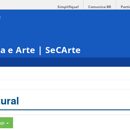
Simplifique!
Comunica BR
Parti
ra e Arte | SeCArte
ural
ags