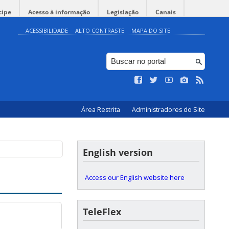
cipe
Acesso à informação
Legislação
Canais
ACESSIBILIDADE
ALTO CONTRASTE
MAPA DO SITE
Área Restrita
Administradores do Site
English version
Access our English website here
TeleFlex