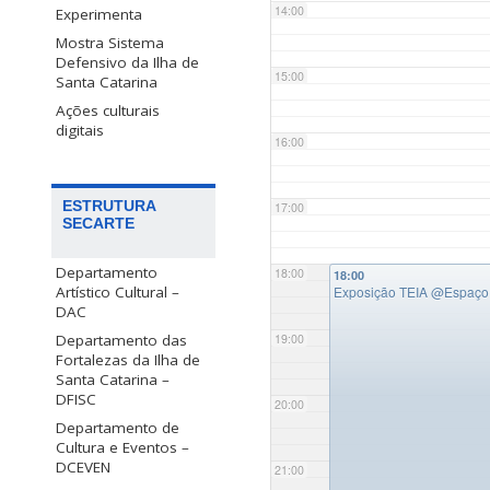
14:00
Experimenta
Mostra Sistema
Defensivo da Ilha de
15:00
Santa Catarina
Ações culturais
digitais
16:00
ESTRUTURA
17:00
SECARTE
Departamento
18:00
18:00
Artístico Cultural –
Exposição TEIA
@Espaço E
DAC
Departamento das
19:00
Fortalezas da Ilha de
Santa Catarina –
DFISC
20:00
Departamento de
Cultura e Eventos –
DCEVEN
21:00