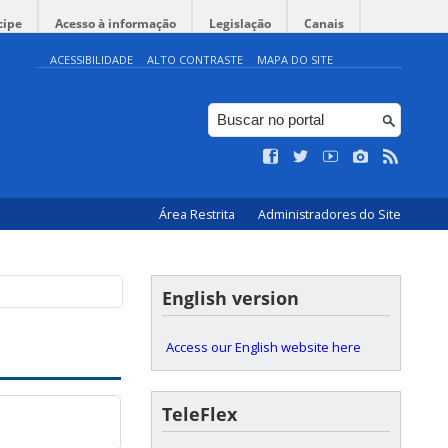
cipe
Acesso à informação
Legislação
Canais
ACESSIBILIDADE
ALTO CONTRASTE
MAPA DO SITE
Área Restrita
Administradores do Site
English version
Access our English website here
TeleFlex