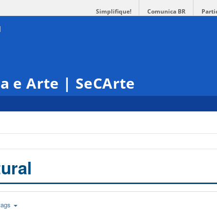
Simplifique!
Comunica BR
Parti
ra e Arte | SeCArte
ural
tags