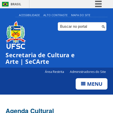
BRASIL
Simplifique!
ACESSIBILIDADE
ALTO CONTRASTE
MAPA DO SITE
Comunica BR
Participe
Acesso à informação
0:00
Legislação
Secretaria de Cultura e
1:00
Canais
Arte | SeCArte
2:00
Área Restrita
Administradores do Site
MENU
3:00
4:00
Agenda Cultural