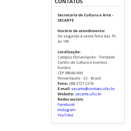
CONTATOS
Secretaria de Cultura e Arte -
SECARTE
Horário de atendimento:
De segunda a sexta-feira das 7h
às 19h
Localização:
Campus Florianópolis - Trindade
Centro de Cultura e Eventos -
Fundos
CEP 88040-900
Florianópolis - SC - Brasil
Fone:
(48) 3721-2376
E-mail:
secarte@contato.ufsc.br
Website:
secarte.ufsc.br
Redes sociais:
Facebook
Instagram
YouTube