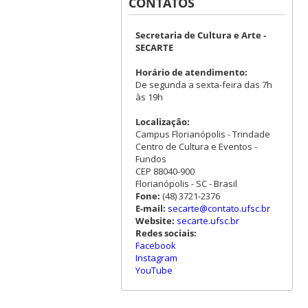
CONTATOS
Secretaria de Cultura e Arte -
SECARTE
Horário de atendimento:
De segunda a sexta-feira das 7h
às 19h
Localização:
Campus Florianópolis - Trindade
Centro de Cultura e Eventos -
Fundos
CEP 88040-900
Florianópolis - SC - Brasil
Fone:
(48) 3721-2376
E-mail:
secarte@contato.ufsc.br
Website:
secarte.ufsc.br
Redes sociais:
Facebook
Instagram
YouTube