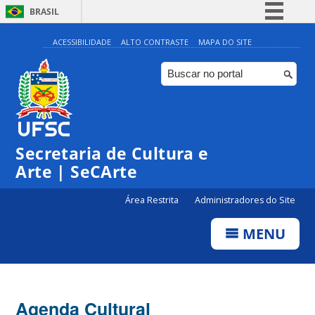
BRASIL
Simplifique!
ACESSIBILIDADE
ALTO CONTRASTE
MAPA DO SITE
Comunica BR
Participe
Acesso à informação
0:00
Legislação
Secretaria de Cultura e
1:00
Canais
Arte | SeCArte
2:00
Área Restrita
Administradores do Site
MENU
3:00
4:00
Agenda Cultural