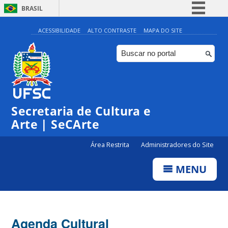
BRASIL
Simplifique!
ACESSIBILIDADE
ALTO CONTRASTE
MAPA DO SITE
Comunica BR
Participe
Acesso à informação
0:00
Legislação
Secretaria de Cultura e
1:00
Canais
Arte | SeCArte
2:00
Área Restrita
Administradores do Site
MENU
3:00
4:00
Agenda Cultural