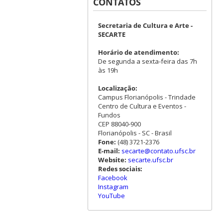
CONTATOS
Secretaria de Cultura e Arte -
SECARTE
Horário de atendimento:
De segunda a sexta-feira das 7h
às 19h
Localização:
Campus Florianópolis - Trindade
Centro de Cultura e Eventos -
Fundos
CEP 88040-900
Florianópolis - SC - Brasil
Fone:
(48) 3721-2376
E-mail:
secarte@contato.ufsc.br
Website:
secarte.ufsc.br
Redes sociais:
Facebook
Instagram
YouTube