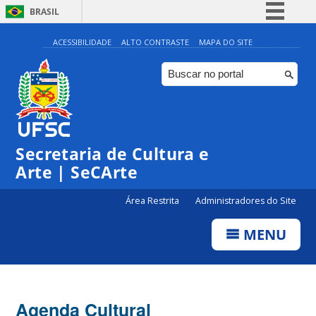
BRASIL
Simplifique!
ACESSIBILIDADE
ALTO CONTRASTE
MAPA DO SITE
Comunica BR
Participe
Acesso à informação
Legislação
Secretaria de Cultura e
Canais
Arte | SeCArte
Área Restrita
Administradores do Site
MENU
Agenda Cultural