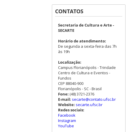
CONTATOS
Secretaria de Cultura e Arte -
SECARTE
Horário de atendimento:
De segunda a sexta-feira das 7h
às 19h
Localização:
Campus Florianópolis - Trindade
Centro de Cultura e Eventos -
Fundos
CEP 88040-900
Florianópolis - SC - Brasil
Fone:
(48) 3721-2376
E-mail:
secarte@contato.ufsc.br
Website:
secarte.ufsc.br
Redes sociais:
Facebook
Instagram
YouTube