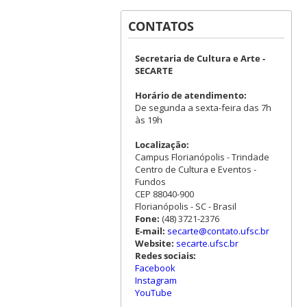
CONTATOS
Secretaria de Cultura e Arte -
SECARTE
Horário de atendimento:
De segunda a sexta-feira das 7h
às 19h
Localização:
Campus Florianópolis - Trindade
Centro de Cultura e Eventos -
Fundos
CEP 88040-900
Florianópolis - SC - Brasil
Fone:
(48) 3721-2376
E-mail:
secarte@contato.ufsc.br
Website:
secarte.ufsc.br
Redes sociais:
Facebook
Instagram
YouTube