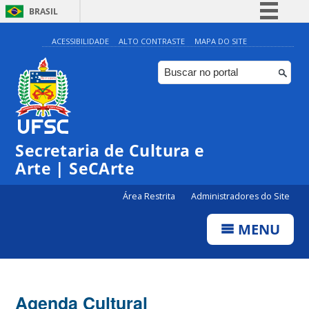
BRASIL
Simplifique!
ACESSIBILIDADE
ALTO CONTRASTE
MAPA DO SITE
Comunica BR
Participe
Acesso à informação
Legislação
Secretaria de Cultura e
Canais
Arte | SeCArte
Área Restrita
Administradores do Site
MENU
Agenda Cultural