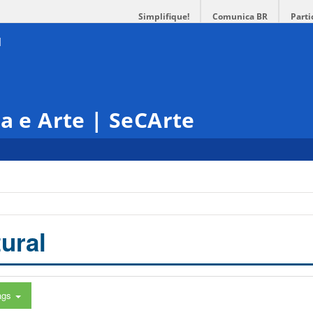
Simplifique!
Comunica BR
Parti
ra e Arte | SeCArte
ural
ags