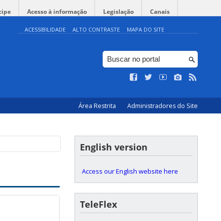
cipe
Acesso à informação
Legislação
Canais
ACESSIBILIDADE
ALTO CONTRASTE
MAPA DO SITE
Área Restrita
Administradores do Site
English version
Access our English website here
TeleFlex