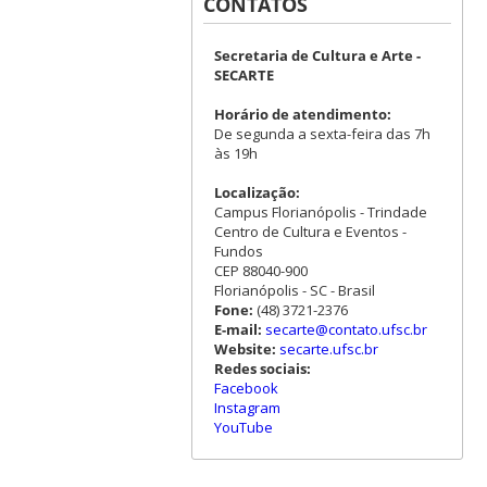
CONTATOS
Secretaria de Cultura e Arte -
SECARTE
Horário de atendimento:
De segunda a sexta-feira das 7h
às 19h
Localização:
Campus Florianópolis - Trindade
Centro de Cultura e Eventos -
Fundos
CEP 88040-900
Florianópolis - SC - Brasil
Fone:
(48) 3721-2376
E-mail:
secarte@contato.ufsc.br
Website:
secarte.ufsc.br
Redes sociais:
Facebook
Instagram
YouTube