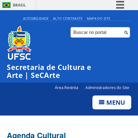
BRASIL
Simplifique!
ACESSIBILIDADE
ALTO CONTRASTE
MAPA DO SITE
Comunica BR
Participe
Acesso à informação
0:00
Legislação
Secretaria de Cultura e
1:00
Canais
Arte | SeCArte
2:00
Área Restrita
Administradores do Site
MENU
3:00
4:00
Agenda Cultural