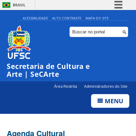
BRASIL
Simplifique!
ACESSIBILIDADE
ALTO CONTRASTE
MAPA DO SITE
Comunica BR
Participe
Acesso à informação
Legislação
Secretaria de Cultura e
Canais
Arte | SeCArte
Área Restrita
Administradores do Site
MENU
Agenda Cultural