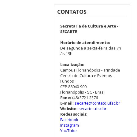
CONTATOS
Secretaria de Cultura e Arte -
SECARTE
Horário de atendimento:
De segunda a sexta-feira das 7h
às 19h
Localização:
Campus Florianópolis - Trindade
Centro de Cultura e Eventos -
Fundos
CEP 88040-900
Florianópolis - SC - Brasil
Fone:
(48) 3721-2376
E-mail:
secarte@contato.ufsc.br
Website:
secarte.ufsc.br
Redes sociais:
Facebook
Instagram
YouTube