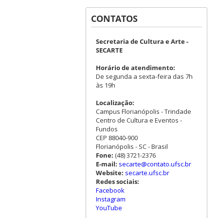
CONTATOS
Secretaria de Cultura e Arte -
SECARTE
Horário de atendimento:
De segunda a sexta-feira das 7h
às 19h
Localização:
Campus Florianópolis - Trindade
Centro de Cultura e Eventos -
Fundos
CEP 88040-900
Florianópolis - SC - Brasil
Fone:
(48) 3721-2376
E-mail:
secarte@contato.ufsc.br
Website:
secarte.ufsc.br
Redes sociais:
Facebook
Instagram
YouTube