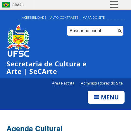
BRASIL
Simplifique!
ACESSIBILIDADE
ALTO CONTRASTE
MAPA DO SITE
Comunica BR
Participe
Acesso à informação
Legislação
Secretaria de Cultura e
Canais
Arte | SeCArte
Área Restrita
Administradores do Site
MENU
Agenda Cultural