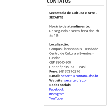
CONTATOS
Secretaria de Cultura e Arte -
SECARTE
Horário de atendimento:
De segunda a sexta-feira das 7h
às 19h
Localização:
Campus Florianópolis - Trindade
Centro de Cultura e Eventos -
Fundos
CEP 88040-900
Florianópolis - SC - Brasil
Fone:
(48) 3721-2376
E-mail:
secarte@contato.ufsc.br
Website:
secarte.ufsc.br
Redes sociais:
Facebook
Instagram
YouTube