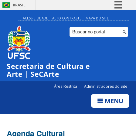
BRASIL
Simplifique!
ACESSIBILIDADE
ALTO CONTRASTE
MAPA DO SITE
Comunica BR
Participe
Acesso à informação
0:00
Legislação
Secretaria de Cultura e
1:00
Canais
Arte | SeCArte
2:00
Área Restrita
Administradores do Site
MENU
3:00
4:00
Agenda Cultural