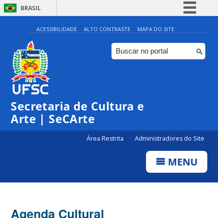
BRASIL
Simplifique!
ACESSIBILIDADE
ALTO CONTRASTE
MAPA DO SITE
Comunica BR
Participe
Acesso à informação
0:00
Legislação
Secretaria de Cultura e
1:00
Canais
Arte | SeCArte
2:00
Área Restrita
Administradores do Site
MENU
3:00
4:00
Agenda Cultural