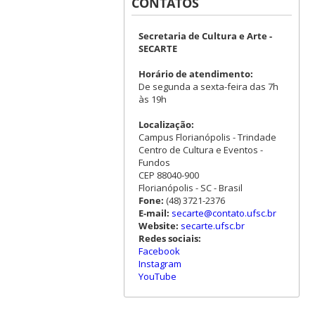
CONTATOS
Secretaria de Cultura e Arte -
SECARTE
Horário de atendimento:
De segunda a sexta-feira das 7h
às 19h
Localização:
Campus Florianópolis - Trindade
Centro de Cultura e Eventos -
Fundos
CEP 88040-900
Florianópolis - SC - Brasil
Fone:
(48) 3721-2376
E-mail:
secarte@contato.ufsc.br
Website:
secarte.ufsc.br
Redes sociais:
Facebook
Instagram
YouTube