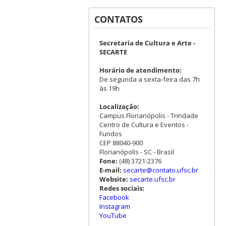
CONTATOS
Secretaria de Cultura e Arte -
SECARTE
Horário de atendimento:
De segunda a sexta-feira das 7h
às 19h
Localização:
Campus Florianópolis - Trindade
Centro de Cultura e Eventos -
Fundos
CEP 88040-900
Florianópolis - SC - Brasil
Fone:
(48) 3721-2376
E-mail:
secarte@contato.ufsc.br
Website:
secarte.ufsc.br
Redes sociais:
Facebook
Instagram
YouTube