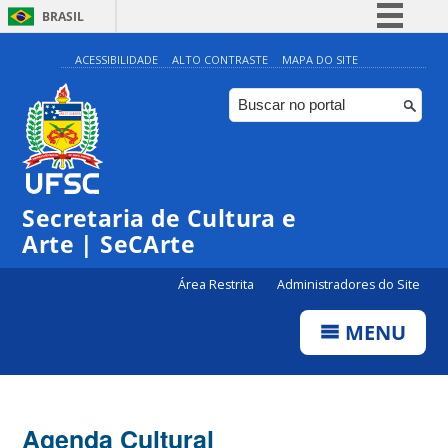
BRASIL
Simplifique!
ACESSIBILIDADE
ALTO CONTRASTE
MAPA DO SITE
Comunica BR
Participe
Acesso à informação
Legislação
Secretaria de Cultura e
Canais
Arte | SeCArte
Área Restrita
Administradores do Site
MENU
Agenda Cultural