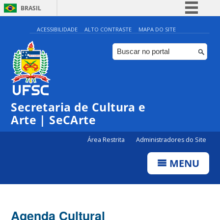
BRASIL
Simplifique!
ACESSIBILIDADE
ALTO CONTRASTE
MAPA DO SITE
Comunica BR
Participe
Acesso à informação
0:00
Legislação
Secretaria de Cultura e
1:00
Canais
Arte | SeCArte
2:00
Área Restrita
Administradores do Site
MENU
3:00
4:00
Agenda Cultural