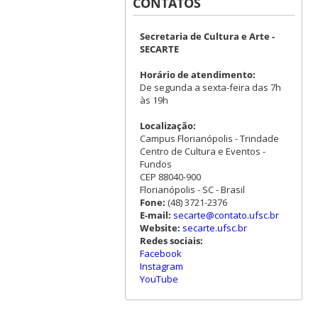
CONTATOS
Secretaria de Cultura e Arte -
SECARTE
Horário de atendimento:
De segunda a sexta-feira das 7h
às 19h
Localização:
Campus Florianópolis - Trindade
Centro de Cultura e Eventos -
Fundos
CEP 88040-900
Florianópolis - SC - Brasil
Fone:
(48) 3721-2376
E-mail:
secarte@contato.ufsc.br
Website:
secarte.ufsc.br
Redes sociais:
Facebook
Instagram
YouTube