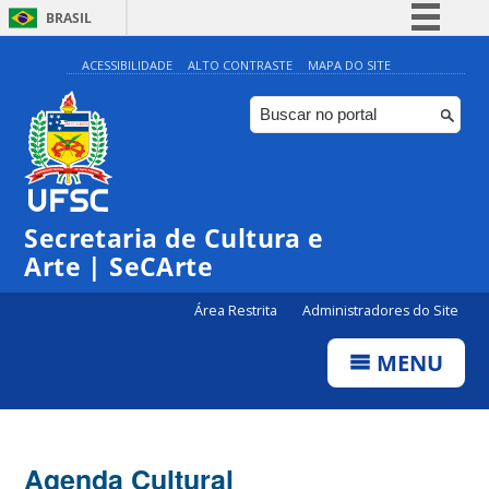
BRASIL
Simplifique!
ACESSIBILIDADE
ALTO CONTRASTE
MAPA DO SITE
Comunica BR
Participe
Acesso à informação
Legislação
Secretaria de Cultura e
Canais
Arte | SeCArte
Área Restrita
Administradores do Site
MENU
Agenda Cultural