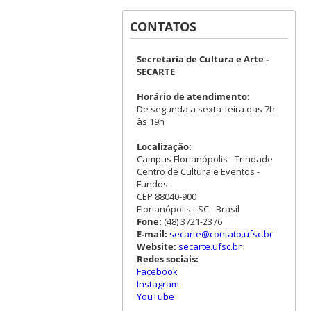
CONTATOS
Secretaria de Cultura e Arte -
SECARTE
Horário de atendimento:
De segunda a sexta-feira das 7h
às 19h
Localização:
Campus Florianópolis - Trindade
Centro de Cultura e Eventos -
Fundos
CEP 88040-900
Florianópolis - SC - Brasil
Fone:
(48) 3721-2376
E-mail:
secarte@contato.ufsc.br
Website:
secarte.ufsc.br
Redes sociais:
Facebook
Instagram
YouTube