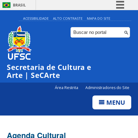
BRASIL
Simplifique!
ACESSIBILIDADE
ALTO CONTRASTE
MAPA DO SITE
Comunica BR
Participe
Acesso à informação
0:00
Legislação
Secretaria de Cultura e
1:00
Canais
Arte | SeCArte
2:00
Área Restrita
Administradores do Site
MENU
3:00
4:00
Agenda Cultural