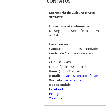
CONTATOS
Secretaria de Cultura e Arte -
SECARTE
Horário de atendimento:
De segunda a sexta-feira das 7h
às 19h
Localização:
Campus Florianópolis - Trindade
Centro de Cultura e Eventos -
Fundos
CEP 88040-900
Florianópolis - SC - Brasil
Fone:
(48) 3721-2376
E-mail:
secarte@contato.ufsc.br
Website:
secarte.ufsc.br
Redes sociais:
Facebook
Instagram
YouTube