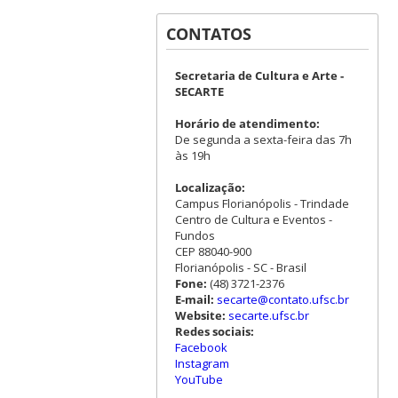
CONTATOS
Secretaria de Cultura e Arte -
SECARTE
Horário de atendimento:
De segunda a sexta-feira das 7h
às 19h
Localização:
Campus Florianópolis - Trindade
Centro de Cultura e Eventos -
Fundos
CEP 88040-900
Florianópolis - SC - Brasil
Fone:
(48) 3721-2376
E-mail:
secarte@contato.ufsc.br
Website:
secarte.ufsc.br
Redes sociais:
Facebook
Instagram
YouTube