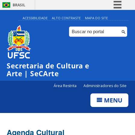
BRASIL
Simplifique!
ACESSIBILIDADE
ALTO CONTRASTE
MAPA DO SITE
Comunica BR
Participe
Acesso à informação
Legislação
Secretaria de Cultura e
Canais
Arte | SeCArte
Área Restrita
Administradores do Site
MENU
Agenda Cultural