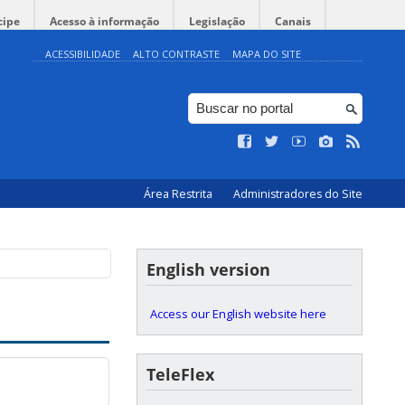
cipe
Acesso à informação
Legislação
Canais
ACESSIBILIDADE
ALTO CONTRASTE
MAPA DO SITE
Área Restrita
Administradores do Site
English version
Access our English website here
TeleFlex