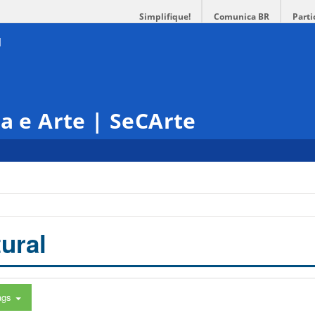
Simplifique!
Comunica BR
Parti
ra e Arte | SeCArte
ural
ags