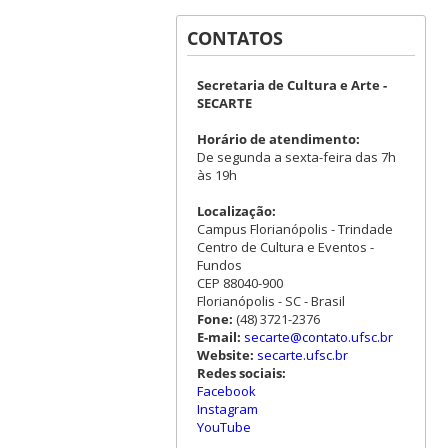
CONTATOS
Secretaria de Cultura e Arte -
SECARTE
Horário de atendimento:
De segunda a sexta-feira das 7h
às 19h
Localização:
Campus Florianópolis - Trindade
Centro de Cultura e Eventos -
Fundos
CEP 88040-900
Florianópolis - SC - Brasil
Fone:
(48) 3721-2376
E-mail:
secarte@contato.ufsc.br
Website:
secarte.ufsc.br
Redes sociais:
Facebook
Instagram
YouTube