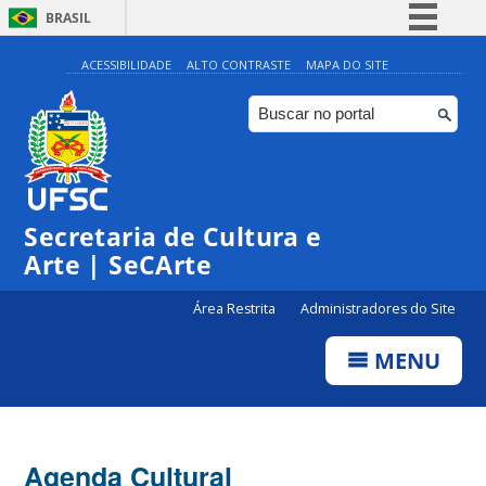
BRASIL
Simplifique!
ACESSIBILIDADE
ALTO CONTRASTE
MAPA DO SITE
Comunica BR
Participe
Acesso à informação
Legislação
Secretaria de Cultura e
Canais
Arte | SeCArte
Área Restrita
Administradores do Site
MENU
Agenda Cultural