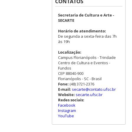
CONTATOS
Secretaria de Cultura e Arte -
SECARTE
Horário de atendimento:
De segunda a sexta-feira das 7h
às 19h
Localização:
Campus Florianópolis - Trindade
Centro de Cultura e Eventos -
Fundos
CEP 88040-900
Florianópolis - SC - Brasil
Fone:
(48) 3721-2376
E-mail:
secarte@contato.ufsc.br
Website:
secarte.ufsc.br
Redes sociais:
Facebook
Instagram
YouTube