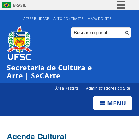
BRASIL
Simplifique!
ACESSIBILIDADE
ALTO CONTRASTE
MAPA DO SITE
Comunica BR
Participe
Acesso à informação
0:00
Legislação
Secretaria de Cultura e
1:00
Canais
Arte | SeCArte
2:00
Área Restrita
Administradores do Site
MENU
3:00
4:00
Agenda Cultural