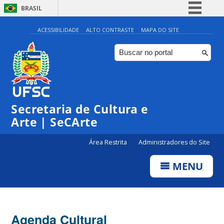
BRASIL
Simplifique!
ACESSIBILIDADE
ALTO CONTRASTE
MAPA DO SITE
Comunica BR
Participe
Acesso à informação
Legislação
Secretaria de Cultura e
Canais
Arte | SeCArte
Área Restrita
Administradores do Site
MENU
Agenda Cultural