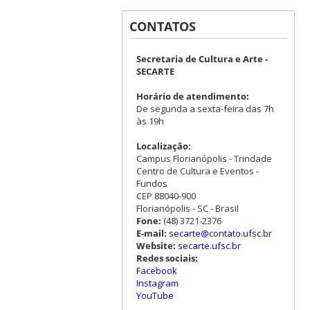
CONTATOS
Secretaria de Cultura e Arte -
SECARTE
Horário de atendimento:
De segunda a sexta-feira das 7h
às 19h
Localização:
Campus Florianópolis - Trindade
Centro de Cultura e Eventos -
Fundos
CEP 88040-900
Florianópolis - SC - Brasil
Fone:
(48) 3721-2376
E-mail:
secarte@contato.ufsc.br
Website:
secarte.ufsc.br
Redes sociais:
Facebook
Instagram
YouTube