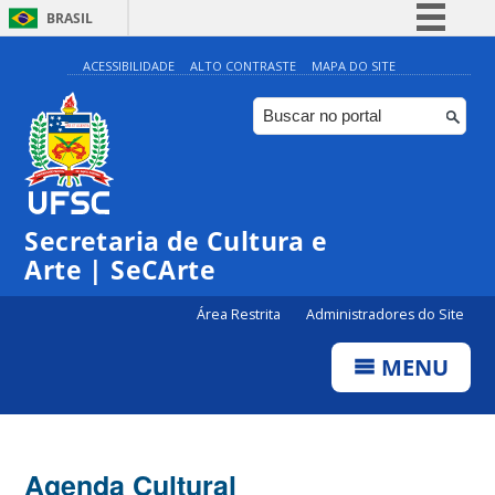
BRASIL
Simplifique!
ACESSIBILIDADE
ALTO CONTRASTE
MAPA DO SITE
Comunica BR
Participe
Acesso à informação
Legislação
Secretaria de Cultura e
Canais
Arte | SeCArte
Área Restrita
Administradores do Site
MENU
Agenda Cultural