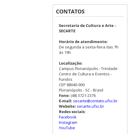
CONTATOS
Secretaria de Cultura e Arte -
SECARTE
Horário de atendimento:
De segunda a sexta-feira das 7h
às 19h
Localização:
Campus Florianópolis - Trindade
Centro de Cultura e Eventos -
Fundos
CEP 88040-900
Florianópolis - SC - Brasil
Fone:
(48) 3721-2376
E-mail:
secarte@contato.ufsc.br
Website:
secarte.ufsc.br
Redes sociais:
Facebook
Instagram
YouTube