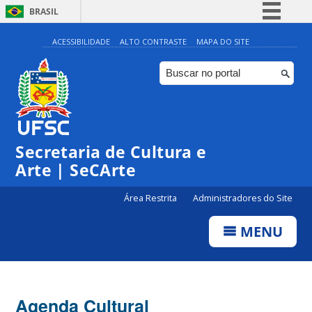
BRASIL
Simplifique!
ACESSIBILIDADE
ALTO CONTRASTE
MAPA DO SITE
Comunica BR
Participe
Acesso à informação
0:00
Legislação
Secretaria de Cultura e
1:00
Canais
Arte | SeCArte
2:00
Área Restrita
Administradores do Site
MENU
3:00
4:00
Agenda Cultural