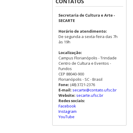
CONTATOS
Secretaria de Cultura e Arte -
SECARTE
Horário de atendimento:
De segunda a sexta-feira das 7h
às 19h
Localização:
Campus Florianópolis - Trindade
Centro de Cultura e Eventos -
Fundos
CEP 88040-900
Florianópolis - SC - Brasil
Fone:
(48) 3721-2376
E-mail:
secarte@contato.ufsc.br
Website:
secarte.ufsc.br
Redes sociais:
Facebook
Instagram
YouTube