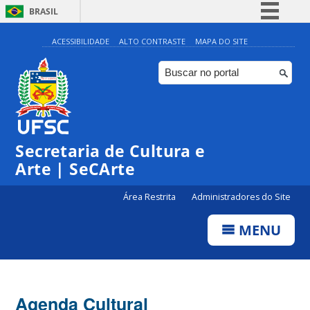
BRASIL
Simplifique!
ACESSIBILIDADE
ALTO CONTRASTE
MAPA DO SITE
Comunica BR
Participe
Acesso à informação
Legislação
Secretaria de Cultura e
Canais
Arte | SeCArte
Área Restrita
Administradores do Site
MENU
Agenda Cultural