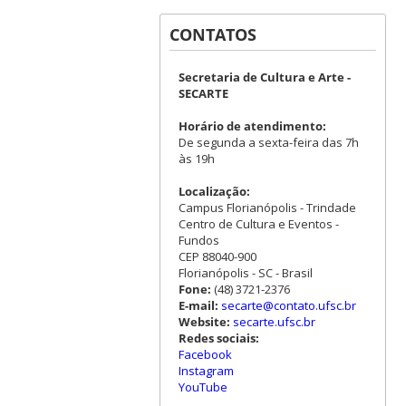
CONTATOS
Secretaria de Cultura e Arte -
SECARTE
Horário de atendimento:
De segunda a sexta-feira das 7h
às 19h
Localização:
Campus Florianópolis - Trindade
Centro de Cultura e Eventos -
Fundos
CEP 88040-900
Florianópolis - SC - Brasil
Fone:
(48) 3721-2376
E-mail:
secarte@contato.ufsc.br
Website:
secarte.ufsc.br
Redes sociais:
Facebook
Instagram
YouTube