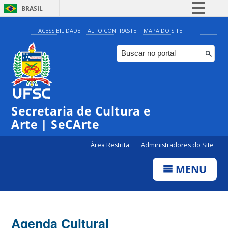
BRASIL
Simplifique!
ACESSIBILIDADE
ALTO CONTRASTE
MAPA DO SITE
Comunica BR
Participe
Acesso à informação
0:00
Legislação
Secretaria de Cultura e
1:00
Canais
Arte | SeCArte
2:00
Área Restrita
Administradores do Site
MENU
3:00
4:00
Agenda Cultural