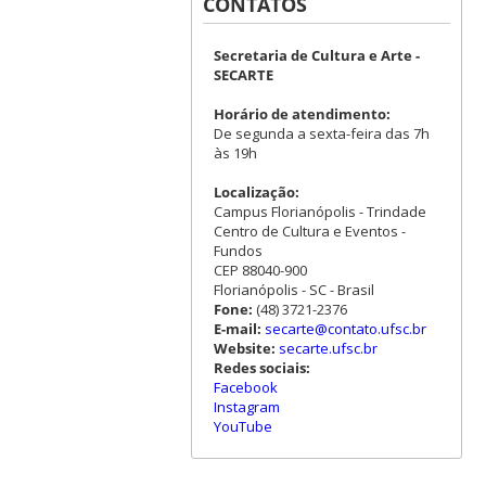
CONTATOS
Secretaria de Cultura e Arte -
SECARTE
Horário de atendimento:
De segunda a sexta-feira das 7h
às 19h
Localização:
Campus Florianópolis - Trindade
Centro de Cultura e Eventos -
Fundos
CEP 88040-900
Florianópolis - SC - Brasil
Fone:
(48) 3721-2376
E-mail:
secarte@contato.ufsc.br
Website:
secarte.ufsc.br
Redes sociais:
Facebook
Instagram
YouTube