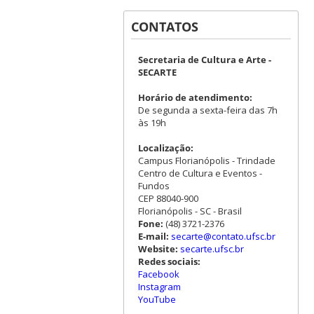
CONTATOS
Secretaria de Cultura e Arte -
SECARTE
Horário de atendimento:
De segunda a sexta-feira das 7h
às 19h
Localização:
Campus Florianópolis - Trindade
Centro de Cultura e Eventos -
Fundos
CEP 88040-900
Florianópolis - SC - Brasil
Fone:
(48) 3721-2376
E-mail:
secarte@contato.ufsc.br
Website:
secarte.ufsc.br
Redes sociais:
Facebook
Instagram
YouTube