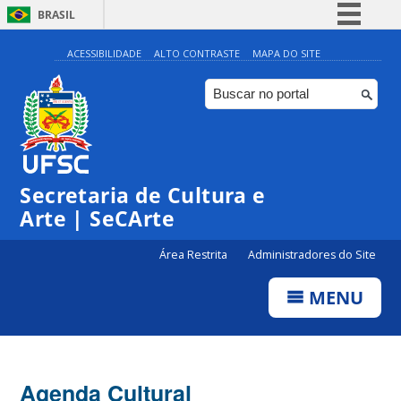
BRASIL
Simplifique!
ACESSIBILIDADE
ALTO CONTRASTE
MAPA DO SITE
Comunica BR
Participe
Acesso à informação
0:00
Legislação
Secretaria de Cultura e
1:00
Canais
Arte | SeCArte
2:00
Área Restrita
Administradores do Site
MENU
3:00
4:00
Agenda Cultural