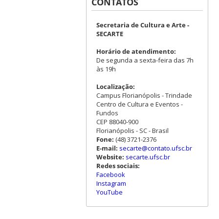
CONTATOS
Secretaria de Cultura e Arte -
SECARTE
Horário de atendimento:
De segunda a sexta-feira das 7h
às 19h
Localização:
Campus Florianópolis - Trindade
Centro de Cultura e Eventos -
Fundos
CEP 88040-900
Florianópolis - SC - Brasil
Fone:
(48) 3721-2376
E-mail:
secarte@contato.ufsc.br
Website:
secarte.ufsc.br
Redes sociais:
Facebook
Instagram
YouTube