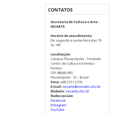
CONTATOS
Secretaria de Cultura e Arte -
SECARTE
Horário de atendimento:
De segunda a sexta-feira das 7h
às 19h
Localização:
Campus Florianópolis - Trindade
Centro de Cultura e Eventos -
Fundos
CEP 88040-900
Florianópolis - SC - Brasil
Fone:
(48) 3721-2376
E-mail:
secarte@contato.ufsc.br
Website:
secarte.ufsc.br
Redes sociais:
Facebook
Instagram
YouTube