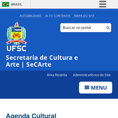
BRASIL
Simplifique!
ACESSIBILIDADE
ALTO CONTRASTE
MAPA DO SITE
Comunica BR
Participe
Acesso à informação
Legislação
Secretaria de Cultura e
Canais
Arte | SeCArte
Área Restrita
Administradores do Site
MENU
Agenda Cultural