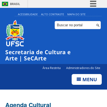
BRASIL
Simplifique!
ACESSIBILIDADE
ALTO CONTRASTE
MAPA DO SITE
Comunica BR
Participe
Acesso à informação
Legislação
Secretaria de Cultura e
Canais
Arte | SeCArte
Área Restrita
Administradores do Site
MENU
Agenda Cultural