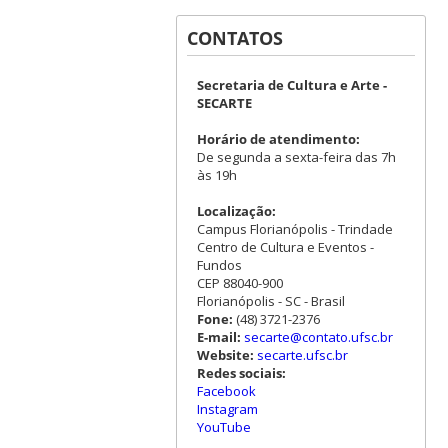
CONTATOS
Secretaria de Cultura e Arte -
SECARTE
Horário de atendimento:
De segunda a sexta-feira das 7h
às 19h
Localização:
Campus Florianópolis - Trindade
Centro de Cultura e Eventos -
Fundos
CEP 88040-900
Florianópolis - SC - Brasil
Fone:
(48) 3721-2376
E-mail:
secarte@contato.ufsc.br
Website:
secarte.ufsc.br
Redes sociais:
Facebook
Instagram
YouTube