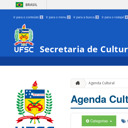
BRASIL
Ir para o conteúdo
1
Ir para o menu
2
Ir para a busca
3
Ir para o rodapé
4
Secretaria de Cultu
Agenda Cultural
Agenda Cult
Categorias