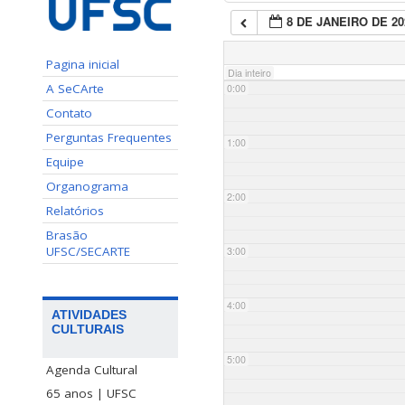
8 DE JANEIRO DE 20
Pagina inicial
Dia inteiro
A SeCArte
0:00
Contato
Perguntas Frequentes
1:00
Equipe
Organograma
2:00
Relatórios
Brasão
UFSC/SECARTE
3:00
4:00
ATIVIDADES
CULTURAIS
5:00
Agenda Cultural
65 anos | UFSC