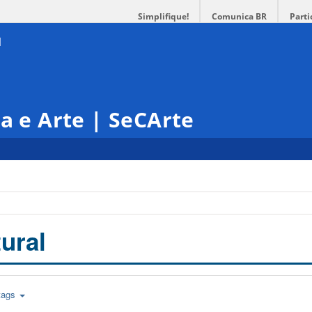
Simplifique!
Comunica BR
Parti
ra e Arte | SeCArte
ural
tags