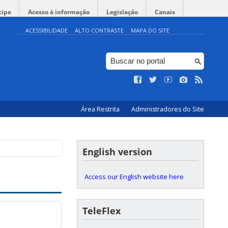
cipe
Acesso à informação
Legislação
Canais
ACESSIBILIDADE
ALTO CONTRASTE
MAPA DO SITE
Área Restrita
Administradores do Site
English version
Access our English website here
TeleFlex