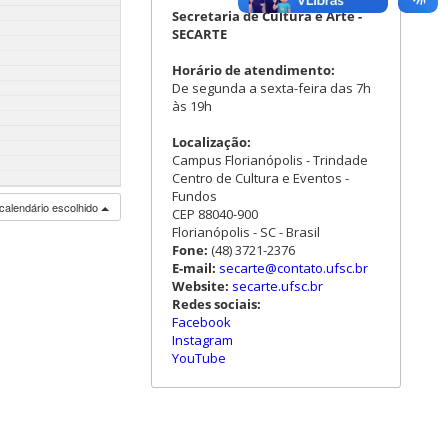
Secretaria de Cultura e Arte -
SECARTE
Horário de atendimento:
De segunda a sexta-feira das 7h
às 19h
Localização:
Campus Florianópolis - Trindade
Centro de Cultura e Eventos -
Fundos
calendário escolhido
CEP 88040-900
Florianópolis - SC - Brasil
Fone:
(48) 3721-2376
E-mail:
secarte@contato.ufsc.br
Website:
secarte.ufsc.br
Redes sociais:
Facebook
Instagram
YouTube