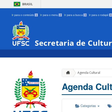
BRASIL
Ir para o conteúdo
1
Ir para o menu
2
Ir para a busca
3
Ir para o rodapé
4
Secretaria de Cultu
Agenda Cultural
Agenda Cult
Categorias