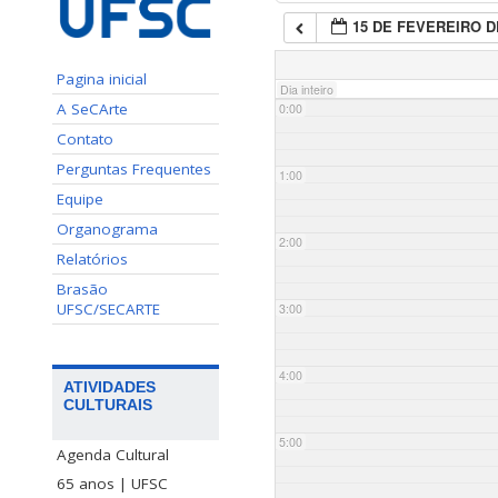
15 DE FEVEREIRO D
Pagina inicial
Dia inteiro
A SeCArte
0:00
Contato
Perguntas Frequentes
1:00
Equipe
Organograma
2:00
Relatórios
Brasão
UFSC/SECARTE
3:00
4:00
ATIVIDADES
CULTURAIS
5:00
Agenda Cultural
65 anos | UFSC