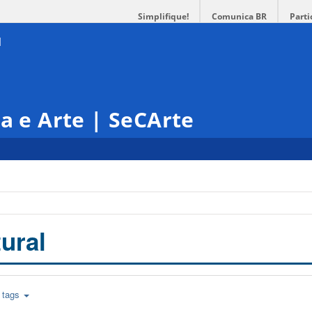
Simplifique!
Comunica BR
Parti
ra e Arte | SeCArte
ural
tags