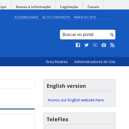
cipe
Acesso à informação
Legislação
Canais
ACESSIBILIDADE
ALTO CONTRASTE
MAPA DO SITE
Área Restrita
Administradores do Site
English version
Access our English website here
TeleFlex