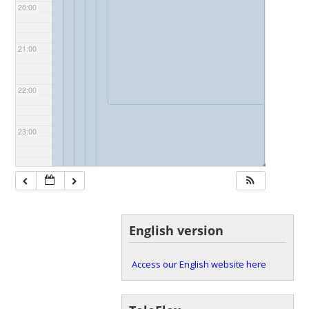
20:00
21:00
22:00
23:00
◢
◢
◢
◢
◢
English version
Access our English website here