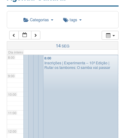
5:00
Categorias
tags
6:00
7:00
14
SEG
Dia inteiro
8:00
8:00
Inscrições | Experimenta – 10ª Edição |
Rufar os tambores: O samba vai passar
9:00
10:00
11:00
12:00