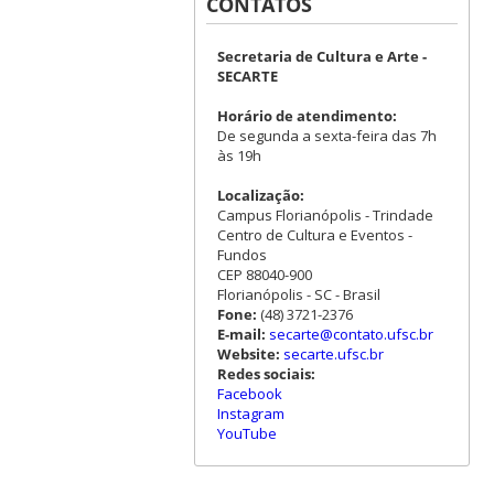
CONTATOS
Secretaria de Cultura e Arte -
SECARTE
Horário de atendimento:
De segunda a sexta-feira das 7h
às 19h
Localização:
Campus Florianópolis - Trindade
Centro de Cultura e Eventos -
Fundos
CEP 88040-900
Florianópolis - SC - Brasil
Fone:
(48) 3721-2376
E-mail:
secarte@contato.ufsc.br
Website:
secarte.ufsc.br
Redes sociais:
Facebook
Instagram
YouTube