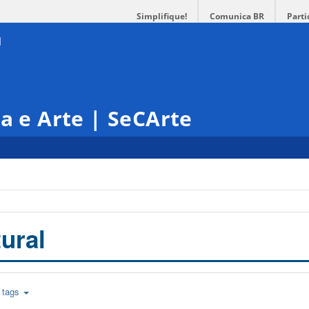
Simplifique!
Comunica BR
Parti
ra e Arte | SeCArte
ural
tags