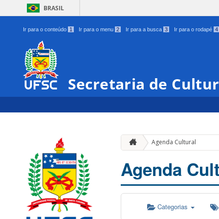
BRASIL
Ir para o conteúdo
1
Ir para o menu
2
Ir para a busca
3
Ir para o rodapé
4
Secretaria de Cultu
Agenda Cultural
Agenda Cult
Categorias