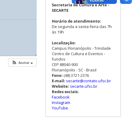
Secretaria de Cultura e Arte -
SECARTE
Horário de atendimento:
De segunda a sexta-feira das 7h
às 19h
Localização:
Campus Florianópolis - Trindade
Centro de Cultura e Eventos -
◢
◢
◢
Fundos
Assinar
CEP 88040-900
Florianópolis - SC - Brasil
Fone:
(48) 3721-2376
E-mail:
secarte@contato.ufsc.br
Website:
secarte.ufsc.br
Redes sociais:
Facebook
Instagram
YouTube