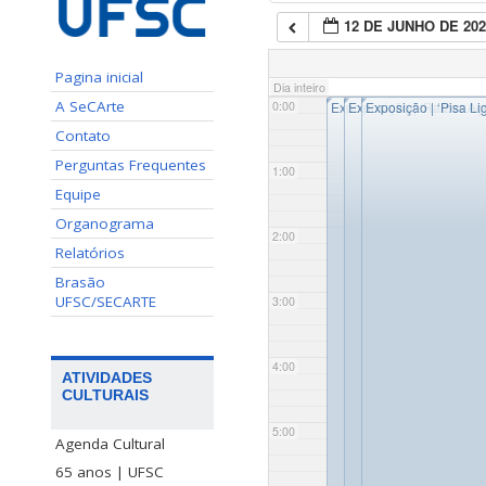
12 DE JUNHO DE 202
Pagina inicial
Dia inteiro
◤
◤
◤
A SeCArte
0:00
Exposição | ‘Saudades: e
Exposição | ‘Raízes Aç
Exposição | ‘Pisa L
Contato
Perguntas Frequentes
1:00
Equipe
Organograma
2:00
Relatórios
Brasão
UFSC/SECARTE
3:00
4:00
ATIVIDADES
CULTURAIS
5:00
Agenda Cultural
65 anos | UFSC