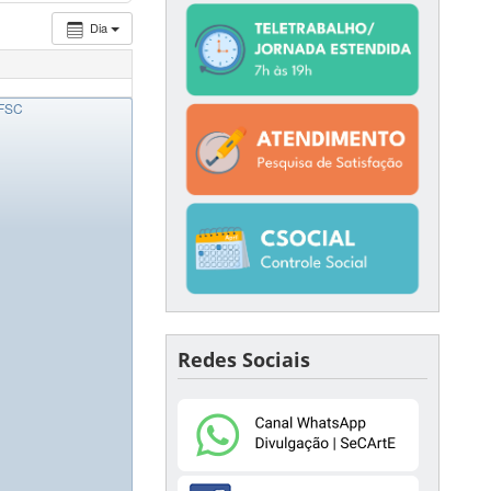
Dia
uE
UFSC
Redes Sociais