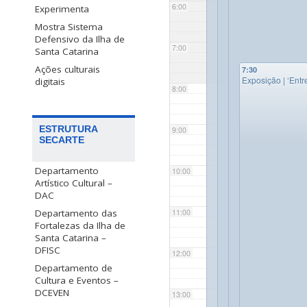
6:00
Experimenta
Mostra Sistema
Defensivo da Ilha de
7:00
Santa Catarina
Ações culturais
7:30
Exposição | ‘Entr
digitais
8:00
ESTRUTURA
9:00
SECARTE
Departamento
10:00
Artístico Cultural –
DAC
Departamento das
11:00
Fortalezas da Ilha de
Santa Catarina –
DFISC
12:00
Departamento de
Cultura e Eventos –
DCEVEN
13:00