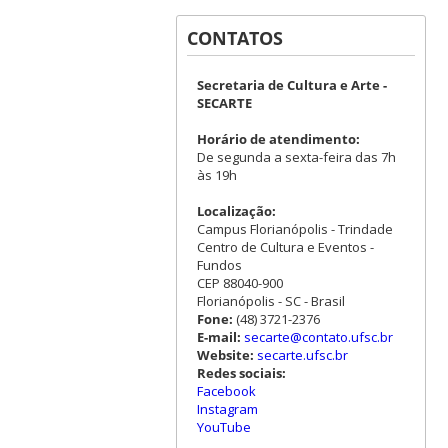
CONTATOS
Secretaria de Cultura e Arte -
SECARTE
Horário de atendimento:
De segunda a sexta-feira das 7h
às 19h
Localização:
Campus Florianópolis - Trindade
Centro de Cultura e Eventos -
Fundos
CEP 88040-900
Florianópolis - SC - Brasil
Fone:
(48) 3721-2376
E-mail:
secarte@contato.ufsc.br
Website:
secarte.ufsc.br
Redes sociais:
Facebook
Instagram
YouTube