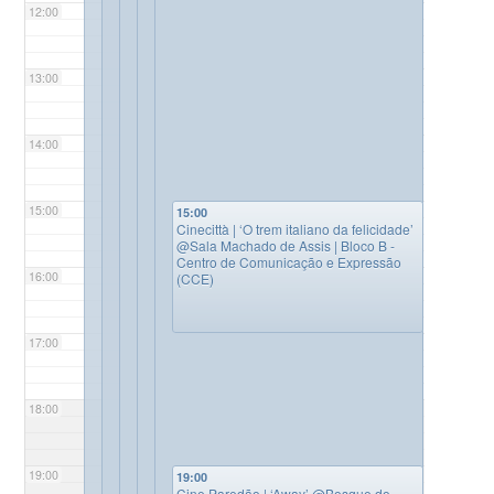
12:00
13:00
14:00
15:00
15:00
Cinecittà | ‘O trem italiano da felicidade’
@Sala Machado de Assis | Bloco B -
Centro de Comunicação e Expressão
16:00
(CCE)
17:00
18:00
19:00
19:00
Cine Paredão | ‘Away’
@Bosque do