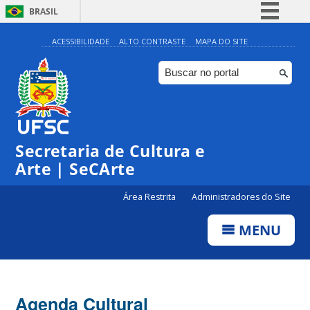
BRASIL
Simplifique!
ACESSIBILIDADE
ALTO CONTRASTE
MAPA DO SITE
Comunica BR
Participe
Acesso à informação
Legislação
Secretaria de Cultura e
Canais
Arte | SeCArte
Área Restrita
Administradores do Site
MENU
Agenda Cultural