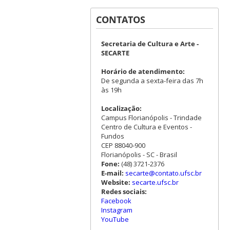
CONTATOS
Secretaria de Cultura e Arte -
SECARTE
Horário de atendimento:
De segunda a sexta-feira das 7h
às 19h
Localização:
Campus Florianópolis - Trindade
Centro de Cultura e Eventos -
Fundos
CEP 88040-900
Florianópolis - SC - Brasil
Fone:
(48) 3721-2376
E-mail:
secarte@contato.ufsc.br
Website:
secarte.ufsc.br
Redes sociais:
Facebook
Instagram
YouTube