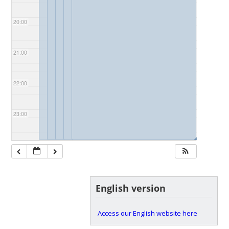
20:00
21:00
22:00
23:00
◢
◢
◢
◢
◢
English version
Access our English website here