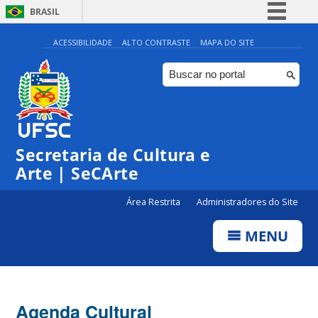
BRASIL
Simplifique!
ACESSIBILIDADE
ALTO CONTRASTE
MAPA DO SITE
Comunica BR
Participe
Acesso à informação
Legislação
Secretaria de Cultura e
Canais
Arte | SeCArte
Área Restrita
Administradores do Site
MENU
Agenda Cultural