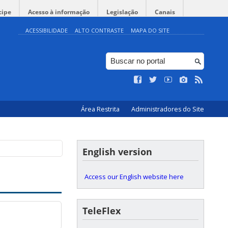
cipe
Acesso à informação
Legislação
Canais
ACESSIBILIDADE
ALTO CONTRASTE
MAPA DO SITE
logia da UFSC -
Área Restrita
Administradores do Site
English version
Access our English website here
TeleFlex