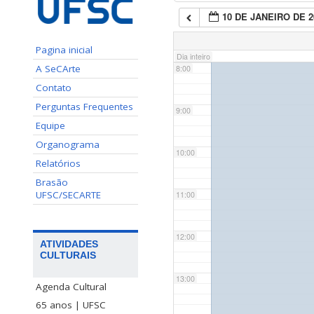
10 DE JANEIRO DE 2
7:00
Pagina inicial
Dia inteiro
A SeCArte
8:00
Contato
Perguntas Frequentes
9:00
Equipe
Organograma
10:00
Relatórios
Brasão
UFSC/SECARTE
11:00
12:00
ATIVIDADES
CULTURAIS
13:00
Agenda Cultural
65 anos | UFSC