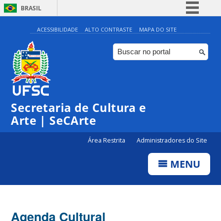
BRASIL
Simplifique!
ACESSIBILIDADE
ALTO CONTRASTE
MAPA DO SITE
Comunica BR
Participe
Acesso à informação
0:00
Legislação
Secretaria de Cultura e
1:00
Canais
Arte | SeCArte
2:00
Área Restrita
Administradores do Site
MENU
3:00
4:00
Agenda Cultural