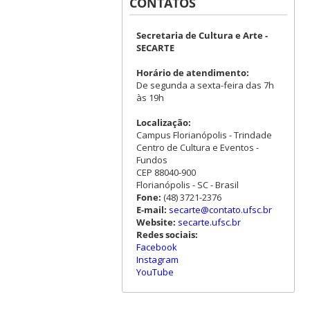
CONTATOS
Secretaria de Cultura e Arte -
SECARTE
Horário de atendimento:
De segunda a sexta-feira das 7h
às 19h
Localização:
Campus Florianópolis - Trindade
Centro de Cultura e Eventos -
Fundos
CEP 88040-900
Florianópolis - SC - Brasil
Fone:
(48) 3721-2376
E-mail:
secarte@contato.ufsc.br
Website:
secarte.ufsc.br
Redes sociais:
Facebook
Instagram
YouTube