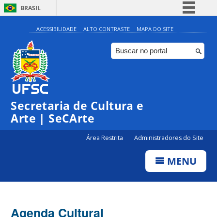
BRASIL
Simplifique!
ACESSIBILIDADE
ALTO CONTRASTE
MAPA DO SITE
Comunica BR
Participe
Acesso à informação
0:00
Legislação
Secretaria de Cultura e
1:00
Canais
Arte | SeCArte
2:00
Área Restrita
Administradores do Site
MENU
3:00
4:00
Agenda Cultural