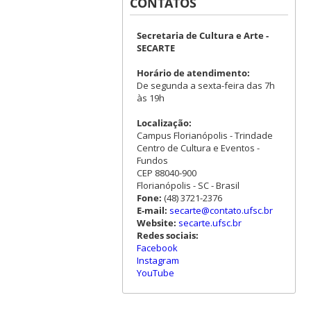
CONTATOS
Secretaria de Cultura e Arte -
SECARTE
Horário de atendimento:
De segunda a sexta-feira das 7h
às 19h
Localização:
Campus Florianópolis - Trindade
Centro de Cultura e Eventos -
Fundos
CEP 88040-900
Florianópolis - SC - Brasil
Fone:
(48) 3721-2376
E-mail:
secarte@contato.ufsc.br
Website:
secarte.ufsc.br
Redes sociais:
Facebook
Instagram
YouTube