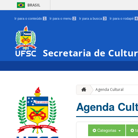
BRASIL
Ir para o conteúdo
1
Ir para o menu
2
Ir para a busca
3
Ir para o rodapé
4
Secretaria de Cultu
Agenda Cultural
Agenda Cult
Categorias
t