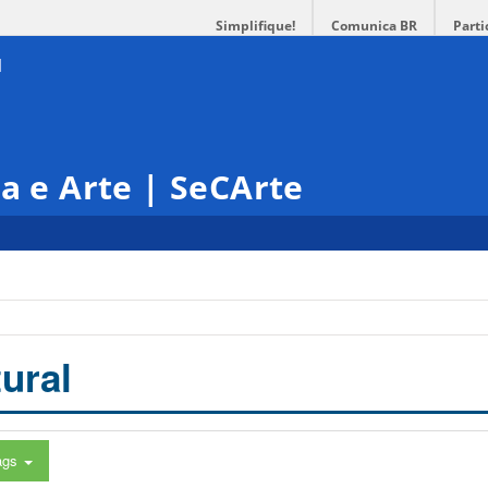
Simplifique!
Comunica BR
Parti
ra e Arte | SeCArte
ural
ags