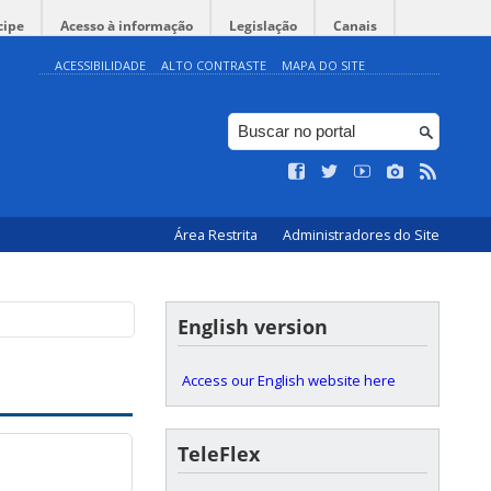
cipe
Acesso à informação
Legislação
Canais
ACESSIBILIDADE
ALTO CONTRASTE
MAPA DO SITE
Área Restrita
Administradores do Site
English version
Access our English website here
TeleFlex