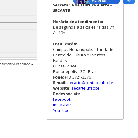
Secretaria de Cultura e Arte -
SECARTE
Horário de atendimento:
De segunda a sexta-feira das 7h
às 19h
Localização:
Campus Florianópolis - Trindade
Centro de Cultura e Eventos -
Fundos
calendário escolhido
CEP 88040-900
Florianópolis - SC - Brasil
Fone:
(48) 3721-2376
E-mail:
secarte@contato.ufsc.br
Website:
secarte.ufsc.br
Redes sociais:
Facebook
Instagram
YouTube