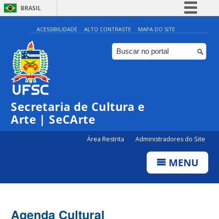
BRASIL
Simplifique!
ACESSIBILIDADE
ALTO CONTRASTE
MAPA DO SITE
Comunica BR
Participe
Acesso à informação
0:00
Legislação
Secretaria de Cultura e
1:00
Canais
Arte | SeCArte
2:00
Área Restrita
Administradores do Site
MENU
3:00
4:00
Agenda Cultural