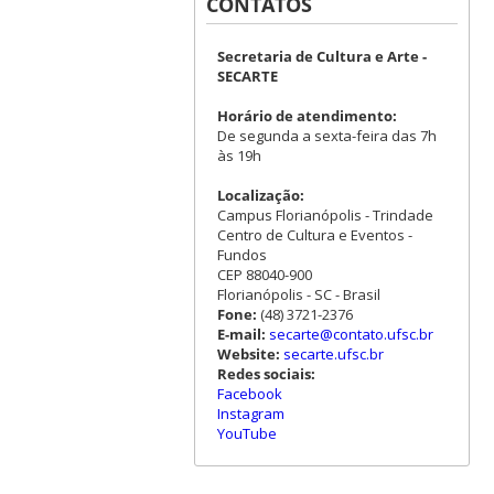
CONTATOS
Secretaria de Cultura e Arte -
SECARTE
Horário de atendimento:
De segunda a sexta-feira das 7h
às 19h
Localização:
Campus Florianópolis - Trindade
Centro de Cultura e Eventos -
Fundos
CEP 88040-900
Florianópolis - SC - Brasil
Fone:
(48) 3721-2376
E-mail:
secarte@contato.ufsc.br
Website:
secarte.ufsc.br
Redes sociais:
Facebook
Instagram
YouTube