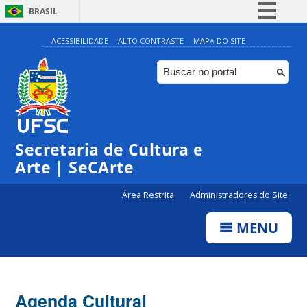
BRASIL
Simplifique!
ACESSIBILIDADE
ALTO CONTRASTE
MAPA DO SITE
Comunica BR
Participe
Acesso à informação
0:00
Legislação
Secretaria de Cultura e
1:00
Canais
Arte | SeCArte
2:00
Área Restrita
Administradores do Site
MENU
3:00
4:00
Agenda Cultural