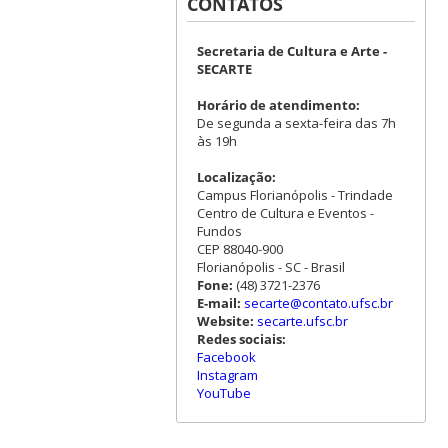
CONTATOS
Secretaria de Cultura e Arte -
SECARTE
Horário de atendimento:
De segunda a sexta-feira das 7h
às 19h
Localização:
Campus Florianópolis - Trindade
Centro de Cultura e Eventos -
Fundos
CEP 88040-900
Florianópolis - SC - Brasil
Fone:
(48) 3721-2376
E-mail:
secarte@contato.ufsc.br
Website:
secarte.ufsc.br
Redes sociais:
Facebook
Instagram
YouTube