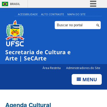
BRASIL
Simplifique!
ACESSIBILIDADE
ALTO CONTRASTE
MAPA DO SITE
Comunica BR
Participe
Acesso à informação
Legislação
Secretaria de Cultura e
Canais
Arte | SeCArte
Área Restrita
Administradores do Site
MENU
Agenda Cultural