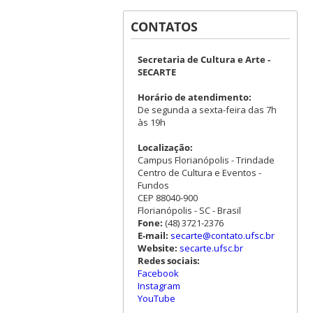
CONTATOS
Secretaria de Cultura e Arte -
SECARTE
Horário de atendimento:
De segunda a sexta-feira das 7h
às 19h
Localização:
Campus Florianópolis - Trindade
Centro de Cultura e Eventos -
Fundos
CEP 88040-900
Florianópolis - SC - Brasil
Fone:
(48) 3721-2376
E-mail:
secarte@contato.ufsc.br
Website:
secarte.ufsc.br
Redes sociais:
Facebook
Instagram
YouTube