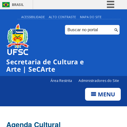
BRASIL
Simplifique!
ACESSIBILIDADE
ALTO CONTRASTE
MAPA DO SITE
Comunica BR
Participe
Acesso à informação
0:00
Legislação
Secretaria de Cultura e
1:00
Canais
Arte | SeCArte
2:00
Área Restrita
Administradores do Site
MENU
3:00
4:00
Agenda Cultural