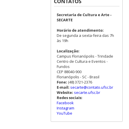
CONTATOS
Secretaria de Cultura e Arte -
SECARTE
Horário de atendimento:
De segunda a sexta-feira das 7h
às 19h
Localização:
Campus Florianópolis - Trindade
Centro de Cultura e Eventos -
Fundos
CEP 88040-900
Florianópolis - SC - Brasil
Fone:
(48) 3721-2376
E-mail:
secarte@contato.ufsc.br
Website:
secarte.ufsc.br
Redes sociais:
Facebook
Instagram
YouTube