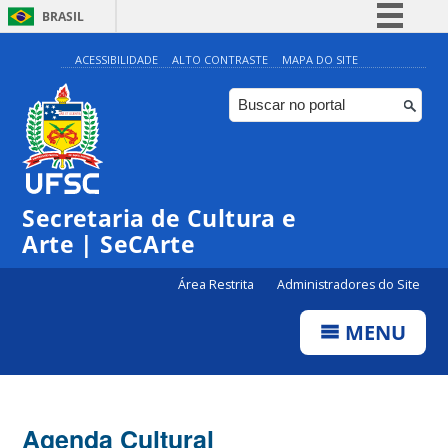
BRASIL
Simplifique!
ACESSIBILIDADE
ALTO CONTRASTE
MAPA DO SITE
Comunica BR
Participe
Acesso à informação
Legislação
Secretaria de Cultura e
Canais
Arte | SeCArte
Área Restrita
Administradores do Site
MENU
Agenda Cultural