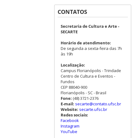
CONTATOS
Secretaria de Cultura e Arte -
SECARTE
Horário de atendimento:
De segunda a sexta-feira das 7h
às 19h
Localização:
Campus Florianópolis - Trindade
Centro de Cultura e Eventos -
Fundos
CEP 88040-900
Florianópolis - SC - Brasil
Fone:
(48) 3721-2376
E-mail:
secarte@contato.ufsc.br
Website:
secarte.ufsc.br
Redes sociais:
Facebook
Instagram
YouTube